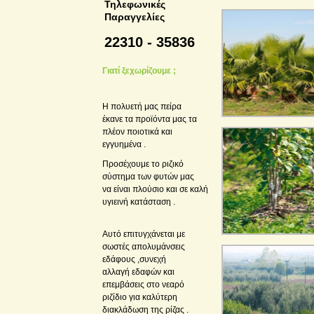
Τηλεφωνικές
Παραγγελίες
22310 - 35836
Γιατί ξεχωρίζουμε ;
Η πολυετή μας πείρα
έκανε τα προϊόντα μας τα
πλέον ποιοτικά και
εγγυημένα .
Προσέχουμε το ριζικό
σύστημα των φυτών μας
να είναι πλούσιο και σε καλή
υγιεινή κατάσταση .
Αυτό επιτυγχάνεται με
σωστές απολυμάνσεις
εδάφους ,συνεχή
αλλαγή εδαφών και
επεμβάσεις στο νεαρό
ριζίδιο για καλύτερη
διακλάδωση της ρίζας .