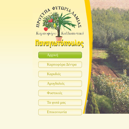
Αρχική
Καρποφόρα Δέντρα
Καρυδιές
Αμυγδαλιές
Φυστικιές
Τα φυτά μας
Επικοινωνία