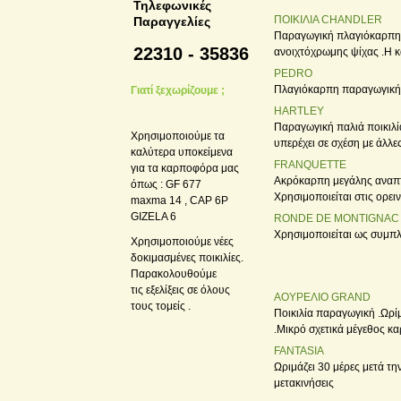
Τηλεφωνικές
ΠΟΙΚΙΛΙΑ CHANDLER
Παραγγελίες
Παραγωγική πλαγιόκαρπη 
22310 - 35836
ανοιχτόχρωμης ψίχας .Η κα
PEDRO
Πλαγιόκαρπη παραγωγική π
Γιατί ξεχωρίζουμε ;
HARTLEY
Παραγωγική παλιά ποικιλί
Χρησιμοποιούμε τα
υπερέχει σε σχέση με άλλε
καλύτερα υποκείμενα
FRANQUETTE
για τα καρποφόρα μας
Ακρόκαρπη μεγάλης αναπτύ
όπως : GF 677
Χρησιμοποιείται στις ορειν
maxma 14 , CAP 6P
GIZELA 6
RONDE DE MONTIGNAC
Χρησιμοποιείται ως συμπ
Χρησιμοποιούμε νέες
δοκιμασμένες ποικιλίες.
Παρακολουθούμε
τις εξελίξεις σε όλους
ΑΟΥΡΕΛΙΟ GRAND
τους τομείς .
Ποικιλία παραγωγική .Ωρί
.Μικρό σχετικά μέγεθος κα
FANTASIA
Ωριμάζει 30 μέρες μετά τη
μετακινήσεις