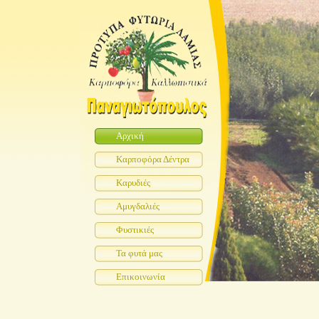
Αρχική
Καρποφόρα Δέντρα
Καρυδιές
Αμυγδαλιές
Φυστικιές
Τα φυτά μας
Επικοινωνία